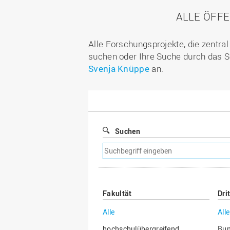
ALLE ÖFF
Alle Forschungsprojekte, die zentra
suchen oder Ihre Suche durch das S
Svenja Knüppe
an.
Suchen
Suchfilter
entfernen
Fakultät
Dri
Alle
Alle
hochschulübergreifend
Bu