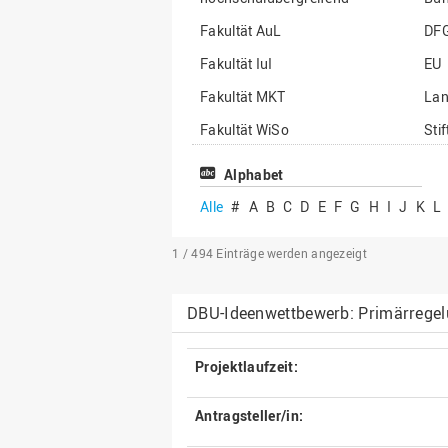
Fakultät AuL
DF
Fakultät IuI
EU
Fakultät MKT
La
Fakultät WiSo
Sti
Institut für Musik
Son
Alphabet
Alle
#
A
B
C
D
E
F
G
H
I
J
K
L
1 / 494
Einträge werden angezeigt
DBU-Ideenwettbewerb: Primärregel
Projektlaufzeit:
Antragsteller/in: