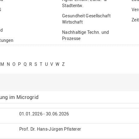
Stadtentw.
G
Ver
Gesundheit Gesellschaft
Zei
Wirtschaft
nd
Nachhaltige Techn. und
Prozesse
ftungen
Vielfältiges Forschen
stige
M
N
O
P
Q
R
S
T
U
V
W
Z
ung im Microgrid
01.01.2026 - 30.06.2026
Prof. Dr. Hans-Jürgen Pfisterer