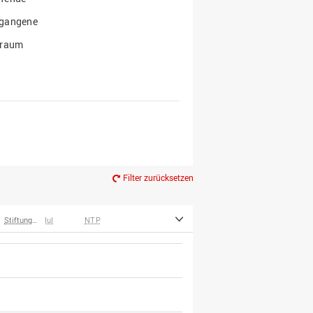
gangene
traum
Filter zurücksetzen
Stiftungen
IuI
NTP