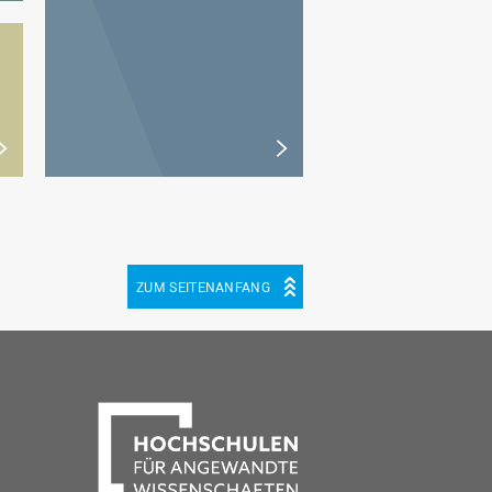
ZUM SEITENANFANG
be
cebook