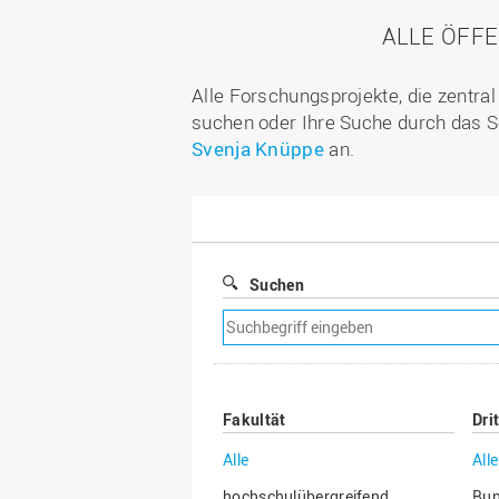
ALLE ÖFF
Alle Forschungsprojekte, die zentra
suchen oder Ihre Suche durch das S
Svenja Knüppe
an.
Suchen
Suchfilter
entfernen
Fakultät
Dri
Alle
Alle
hochschulübergreifend
Bu