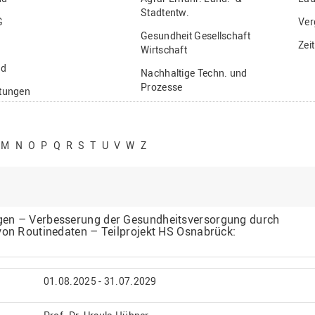
Stadtentw.
G
Ver
Gesundheit Gesellschaft
Zei
Wirtschaft
nd
Nachhaltige Techn. und
Prozesse
ftungen
Vielfältiges Forschen
stige
M
N
O
P
Q
R
S
T
U
V
W
Z
gen – Verbesserung der Gesundheitsversorgung durch
von Routinedaten – Teilprojekt HS Osnabrück:
01.08.2025 - 31.07.2029