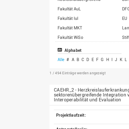
Fakultät AuL
DF
Fakultät IuI
EU
Fakultät MKT
La
Fakultät WiSo
Sti
Institut für Musik
Son
Alphabet
Alle
#
A
B
C
D
E
F
G
H
I
J
K
L
1 / 494
Einträge werden angezeigt
CAEHR_2 - Herzkreislauferkrankun
sektorenübergreifende Integration 
Interoperabilität und Evaluation
Projektlaufzeit: