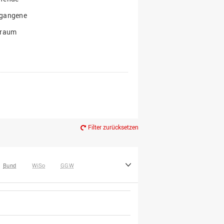
gangene
traum
Filter zurücksetzen
Bund
WiSo
GGW