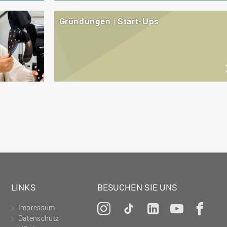
Gründungen | Start-Ups
LINKS
BESUCHEN SIE UNS
Impressum
Instagram
Tiktok
LinkedIn
YouTu
Fa
Datenschutz