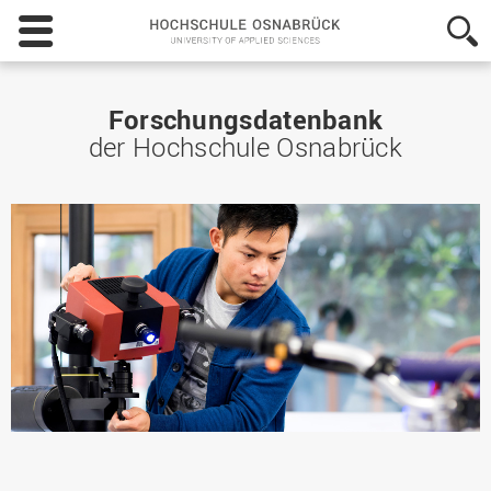
Hochschule
Osnabrück
-
University
of
Forschungsdatenbank
Applied
der Hochschule Osnabrück
Sciences