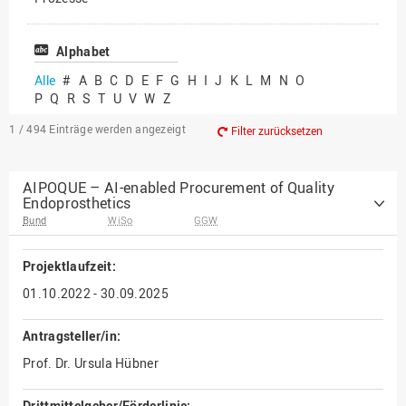
Vielfältiges Forschen
Alphabet
Alle
#
A
B
C
D
E
F
G
H
I
J
K
L
M
N
O
P
Q
R
S
T
U
V
W
Z
1 / 494
Einträge werden angezeigt
Filter zurücksetzen
AIPOQUE – AI-enabled Procurement of Quality
Endoprosthetics
Bund
WiSo
GGW
Projektlaufzeit:
01.10.2022 - 30.09.2025
Antragsteller/in:
Prof. Dr. Ursula Hübner
Drittmittelgeber/Förderlinie: