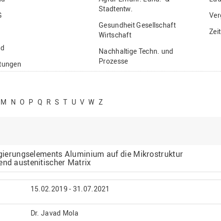
Stadtentw.
G
Ver
Gesundheit Gesellschaft
Zei
Wirtschaft
nd
Nachhaltige Techn. und
Prozesse
ftungen
Vielfältiges Forschen
stige
M
N
O
P
Q
R
S
T
U
V
W
Z
Legierungselements Aluminium auf die Mikrostruktur
end austenitischer Matrix
15.02.2019 - 31.07.2021
Dr. Javad Mola