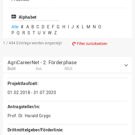
Vielfältiges Forschen
Alphabet
Alle
#
A
B
C
D
E
F
G
H
I
J
K
L
M
N
O
P
Q
R
S
T
U
V
W
Z
1 / 494
Einträge werden angezeigt
Filter zurücksetzen
AgriCareerNet - 2. Förderphase
Bund
AuL
AELS
Projektlaufzeit:
01.02.2018 - 31.07.2020
Antragsteller/in:
Prof. Dr. Harald Grygo
Drittmittelgeber/Förderlinie: