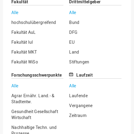
Fakultät
Drittmittelgeber
Alle
Alle
hochschulübergreifend
Bund
Fakultät AuL
DFG
Fakultät IuI
EU
Fakultät MKT
Land
Fakultät WiSo
Stiftungen
Institut für Musik
Sonstige
Forschungsschwerpunkte
Laufzeit
Alle
Alle
Agrar Ernähr. Land.- &
Laufende
Stadtentw.
Vergangene
Gesundheit Gesellschaft
Zeitraum
Wirtschaft
Nachhaltige Techn. und
Prozesse