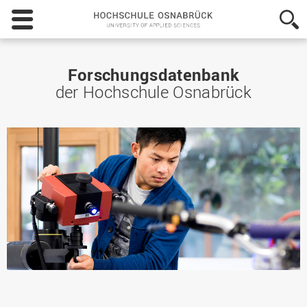
Hochschule
Osnabrück
-
University
of
Forschungsdatenbank
Applied
der Hochschule Osnabrück
Sciences