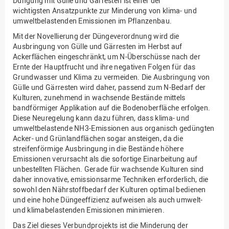
Düngung mit Gülle und Gärresten ist einer der
wichtigsten Ansatzpunkte zur Minderung von klima- und
umweltbelastenden Emissionen im Pflanzenbau.
Mit der Novellierung der Düngeverordnung wird die
Ausbringung von Gülle und Gärresten im Herbst auf
Ackerflächen eingeschränkt, um N-Überschüsse nach der
Ernte der Hauptfrucht und ihre negativen Folgen für das
Grundwasser und Klima zu vermeiden. Die Ausbringung von
Gülle und Gärresten wird daher, passend zum N-Bedarf der
Kulturen, zunehmend in wachsende Bestände mittels
bandförmiger Applikation auf die Bodenoberfläche erfolgen.
Diese Neuregelung kann dazu führen, dass klima- und
umweltbelastende NH3-Emissionen aus organisch gedüngten
Acker- und Grünlandflächen sogar ansteigen, da die
streifenförmige Ausbringung in die Bestände höhere
Emissionen verursacht als die sofortige Einarbeitung auf
unbestellten Flächen. Gerade für wachsende Kulturen sind
daher innovative, emissionsarme Techniken erforderlich, die
sowohl den Nährstoffbedarf der Kulturen optimal bedienen
und eine hohe Düngeeffizienz aufweisen als auch umwelt-
und klimabelastenden Emissionen minimieren.
Das Ziel dieses Verbundprojekts ist die Minderung der