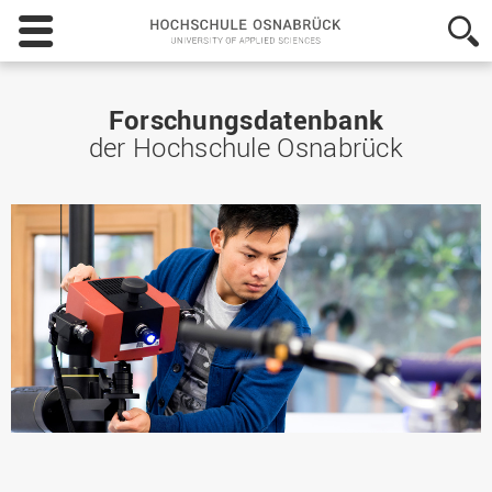
Hochschule
Osnabrück
-
University
of
Forschungsdatenbank
Applied
der Hochschule Osnabrück
Sciences