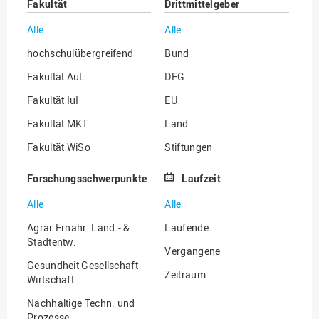
Fakultät
Drittmittelgeber
Alle
Alle
hochschulübergreifend
Bund
Fakultät AuL
DFG
Fakultät IuI
EU
Fakultät MKT
Land
Fakultät WiSo
Stiftungen
Institut für Musik
Sonstige
Forschungsschwerpunkte
Laufzeit
Alle
Alle
Agrar Ernähr. Land.- &
Laufende
Stadtentw.
Vergangene
Gesundheit Gesellschaft
Zeitraum
Wirtschaft
Nachhaltige Techn. und
Prozesse