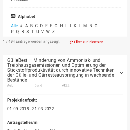
Vielfältiges Forschen
Alphabet
Alle
#
A
B
C
D
E
F
G
H
I
J
K
L
M
N
O
P
Q
R
S
T
U
V
W
Z
1 / 494
Einträge werden angezeigt
Filter zurücksetzen
GülleBest – Minderung von Ammoniak- und
Treibhausgasemissionen und Optimierung der
Stickstoffproduktivität durch innovative Techniken
der Gülle- und Gärresteausbringung in wachsende
Bestände
AuL
Bund
AELS
Projektlaufzeit:
01.09.2018 - 31.03.2022
Antragsteller/in: