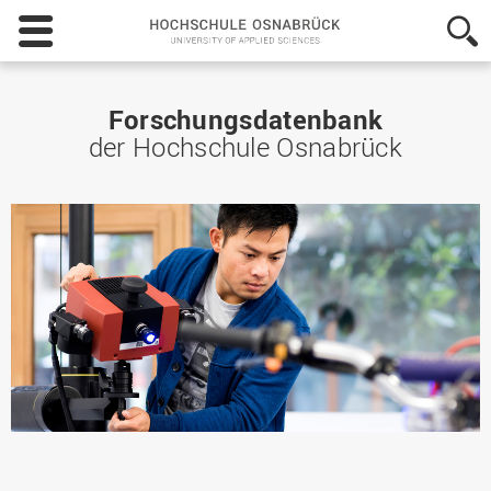
Hochschule
Osnabrück
-
University
of
Forschungsdatenbank
Applied
der Hochschule Osnabrück
Sciences