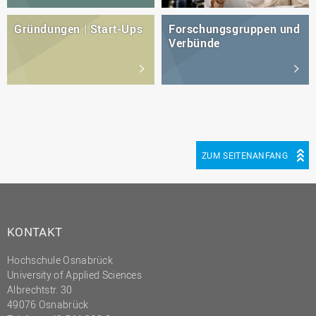
Gründungen | Start-Ups
Forschungsgruppen und
Verbünde
ZUM SEITENANFANG
KONTAKT
Hochschule Osnabrück
University of Applied Sciences
Albrechtstr. 30
49076 Osnabrück