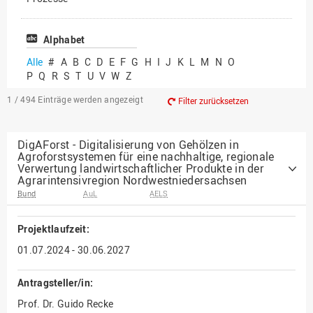
Vielfältiges Forschen
Alphabet
Alle
#
A
B
C
D
E
F
G
H
I
J
K
L
M
N
O
P
Q
R
S
T
U
V
W
Z
1 / 494
Einträge werden angezeigt
Filter zurücksetzen
DigAForst - Digitalisierung von Gehölzen in
Agroforstsystemen für eine nachhaltige, regionale
Verwertung landwirtschaftlicher Produkte in der
Agrarintensivregion Nordwestniedersachsen
Bund
AuL
AELS
Projektlaufzeit:
01.07.2024 - 30.06.2027
Antragsteller/in:
Prof. Dr. Guido Recke