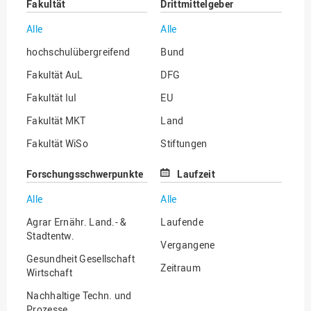
Fakultät
Drittmittelgeber
Alle
Alle
hochschulübergreifend
Bund
Fakultät AuL
DFG
Fakultät IuI
EU
Fakultät MKT
Land
Fakultät WiSo
Stiftungen
Institut für Musik
Sonstige
Forschungsschwerpunkte
Laufzeit
Alle
Alle
Agrar Ernähr. Land.- &
Laufende
Stadtentw.
Vergangene
Gesundheit Gesellschaft
Zeitraum
Wirtschaft
Nachhaltige Techn. und
Prozesse