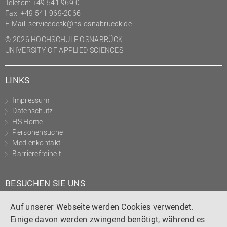
Telefon: +49 541 969-0
Fax: +49 541 969-2066
E-Mail:
servicedesk@hs-osnabrueck.de
© 2026 HOCHSCHULE OSNABRÜCK
UNIVERSITY OF APPLIED SCIENCES
LINKS
Impressum
Datenschutz
HS Home
Personensuche
Medienkontakt
Barrierefreiheit
BESUCHEN SIE UNS
Instagram
Tiktok
LinkedIn
YouTube
Facebook
Auf unserer Webseite werden Cookies verwendet.
Einige davon werden zwingend benötigt, während es