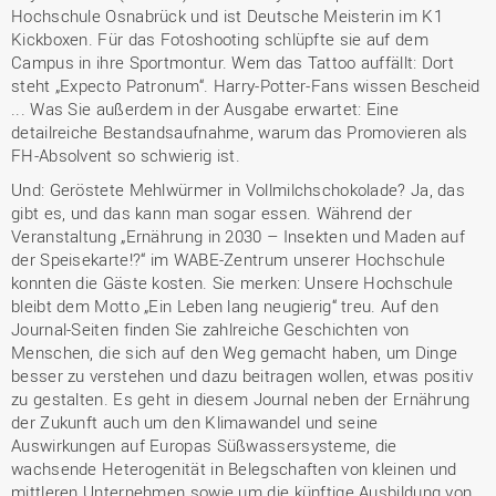
Hochschule Osnabrück und ist Deutsche Meisterin im K1
Kickboxen. Für das Fotoshooting schlüpfte sie auf dem
Campus in ihre Sportmontur. Wem das Tattoo auffällt: Dort
steht „Expecto Patronum“. Harry-Potter-Fans wissen Bescheid
... Was Sie außerdem in der Ausgabe erwartet: Eine
detailreiche Bestandsaufnahme, warum das Promovieren als
FH-Absolvent so schwierig ist.
Und: Geröstete Mehlwürmer in Vollmilchschokolade? Ja, das
gibt es, und das kann man sogar essen. Während der
Veranstaltung „Ernährung in 2030 – Insekten und Maden auf
der Speisekarte!?“ im WABE-Zentrum unserer Hochschule
konnten die Gäste kosten. Sie merken: Unsere Hochschule
bleibt dem Motto „Ein Leben lang neugierig“ treu. Auf den
Journal-Seiten finden Sie zahlreiche Geschichten von
Menschen, die sich auf den Weg gemacht haben, um Dinge
besser zu verstehen und dazu beitragen wollen, etwas positiv
zu gestalten. Es geht in diesem Journal neben der Ernährung
der Zukunft auch um den Klimawandel und seine
Auswirkungen auf Europas Süßwassersysteme, die
wachsende Heterogenität in Belegschaften von kleinen und
mittleren Unternehmen sowie um die künftige Ausbildung von