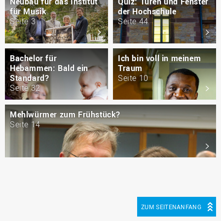
Neubau für das Institut
Quiz: Türen und Fenster
für Musik
der Hochschule
Seite 3
Seite 44
Bachelor für
Ich bin voll in meinem
Hebammen: Bald ein
Traum
Standard?
Seite 10
Seite 32
Mehlwürmer zum Frühstück?
Seite 14
ZUM SEITENANFANG