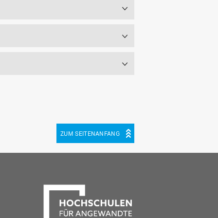
ZUM SEITENANFANG
be
cebook