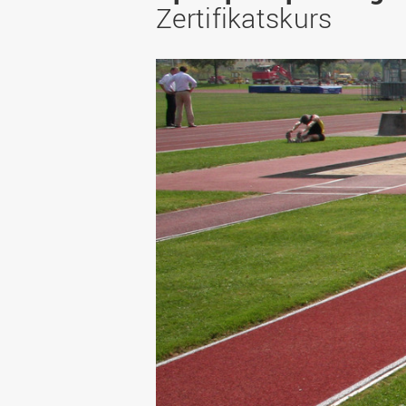
Bachelor
WIR in der Gesellschaft
Zertifikatskurs
Fördermöglichkeiten
Fördergesellschaft
Master
WIR durch die Jahrzehnte
Förder-ABC (FAQ)
Deutschlandstipendium
Berufsbegleitend studieren
WIR in den Medien und
Gute wissenschaftliche
StudyUp-Award
unsere Publikationen
Duales Studium
Praxis
WIR in Osnabrück und
Weiterbildung
Forschungsdaten
Lingen: Standort- und
Future Skills
Gebäudepläne
I
Infos für Erstsemester
Nachrichten
RECHERCHE
Infos für Eltern
Veranstaltungen
Forschungsdatenbank
Ressort-
Drittmitteldatenbank
Laboreinrichtungen und
Versuchsbetriebe
Expertensuche