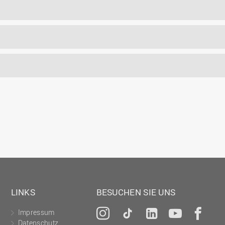
LINKS
BESUCHEN SIE UNS
Impressum
Instagram
Tiktok
LinkedIn
YouTu
Fa
Datenschutz