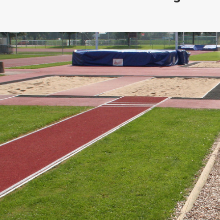
Binnenforschungs­
Finanzierung
Studierendenschaft
Gaststudierende
Ingenieurwissenschaften
NETZWERKE
schwerpunkte
Personalentwicklung
GROWTH - Innovative
Studienorganisation
Vertretungen und
und Informatik (IuI)
Sommer- und
Hochschule
Kompetenzzentren
Zusammenarbeit in
Beauftragte
Glossar
Winterprogramme
Institut für Musik (IfM)
Fördergesellschaft
Forschung und Transfer
Kooperationsmöglichkei
Forschungsgruppen und
Bibliothek
Studienqualitätsmittel
Outgoing
Management, Kultur und
Hochschulzentrum Chin
Netzwerke
Forschungsergebnisse fü
Professional School
Technik (MKT, Campus
(HZC)
Bibliothek
Deutsch als Fremdsprache
die Praxis
Lingen)
Amtsblatt
UAS7
LearningCenter
Informationen für
Gründungen | Start-Ups
Wirtschafts- und
Personensuche
NTERNATIONALES
Geflüchtete
Career Services
Transfer in die Gesellsch
Sozialwissenschaften
Förderung internationaler
(WiSo)
Talente (FIT) in Osnabrück
Internationalisierung in der
Forschung
Welcome Center
EU-Hochschulbüro