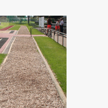
Wohnen
Stellenangebote
Weiterbildungsverbund
Mobilität
AKTUELLES
Osnabrück
Sport & Hochschulsport
ten
Engagement
a
Forschungs-Nachrichten
r
Das bietet Osnabrück
Veranstaltungen und
Fachtagungen
Das bietet Lingen
Ausschreibungen zu
aft
Förderungen und Preisen
Forschungsbericht