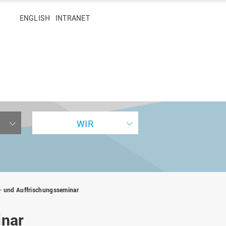
hen
ENGLISH
INTRANET
WIR
ER
STUDIERENDENLEBEN
NACHWUCHSFÖRDERUNG
HOCHSCHULREGION
JOBS UND KARRIERE
OSNABRÜCK UND LINGEN
- und Auffrischungsseminar
Campus
Kooperativ promovieren
Gesundheitscampus
Arbeiten an der Hochschule
Osnabrück
Mensen & Cafeterien
Entwicklungsprofessur
Karriereziel HAW-Professur
inar
Projekte in der Region