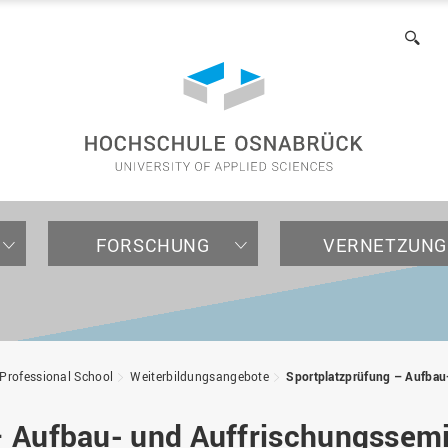
of
Applied
Suc
Sciences
FORSCHUNG
VERNETZUNG
NTERNATIONALES
TRUKTUREN
NTERNEHMEN /
AKULTÄTEN
RUND UMS STUDIUM
TRANSFER & PRAXIS
INTERNATIONALE PARTN
ORGANISATION
NSTITUTIONEN
Professional School
Weiterbildungsangebote
Sportplatzprüfung – Aufbau
Für internationale
Forschungsstrukturen
Kontakt
Agrarwissenschaften und
Bewerbung
TExAS - Transformation
Partnerhochschulen
Zentrale Organe
Studieninteressierte
Hochschulförderung
Landschaftsarchitektur
durch Exzellenz
Forschungsschwerpunkte
Beratung
Organisationseinheiten
– Aufbau- und Auffrischungssem
(AuL)
Für internationale
Fördern und Rekrutieren
Transferstrategie 2030