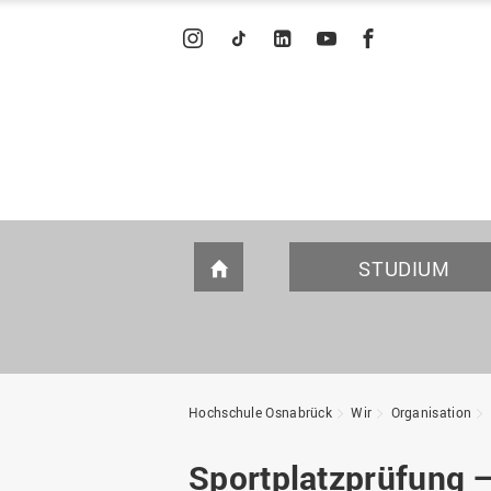
INSTAGRAM
TIKTOK
LINKEDIN
YOUTUBE
FACEBOOK
STUDIUM
HOME
STUDIENANGEBOT
FÖRDERUNG UND SERVICE
FÖRDERN UND STIFTEN
WIR STELLEN UNS VOR
I
S
U
F
I
Hochschule Osnabrück
Wir
Organisation
Was soll ich studieren?
Zuständigkeiten und
Beratung und Information
Wofür WIR stehen
Unterstützung
Studiengänge A-Z
Stiftung für Angewandte
WIR in Zahlen
Sportplatzprüfung 
Forschung an der HS OS
Wissenschaften