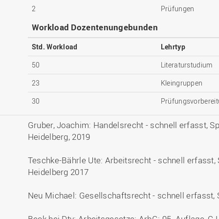
2
Prüfungen
Workload Dozentenungebunden
Std. Workload
Lehrtyp
50
Literaturstudium
23
Kleingruppen
30
Prüfungsvorberei
Gruber, Joachim: Handelsrecht - schnell erfasst, Sp
Heidelberg, 2019
Teschke-Bährle Ute: Arbeitsrecht - schnell erfasst, 
Heidelberg 2017
Neu Michael: Gesellschaftsrecht - schnell erfasst,
Beck bei Dtv: Arbeitsgesetze: ArbG; 95. Auflage, C