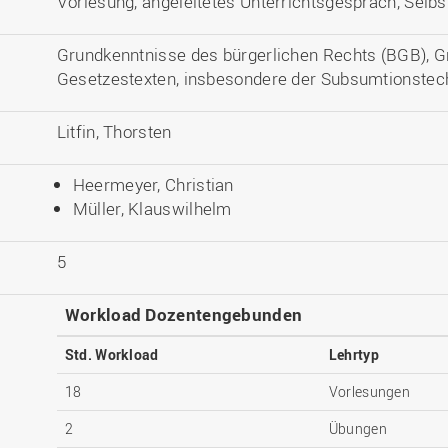
Vorlesung, angeleitetes Unterrichtsgespräch, Selb
Grundkenntnisse des bürgerlichen Rechts (BGB), 
Gesetzestexten, insbesondere der Subsumtionstec
Litfin, Thorsten
Heermeyer, Christian
Müller, Klauswilhelm
5
Workload Dozentengebunden
Std. Workload
Lehrtyp
18
Vorlesungen
2
Übungen