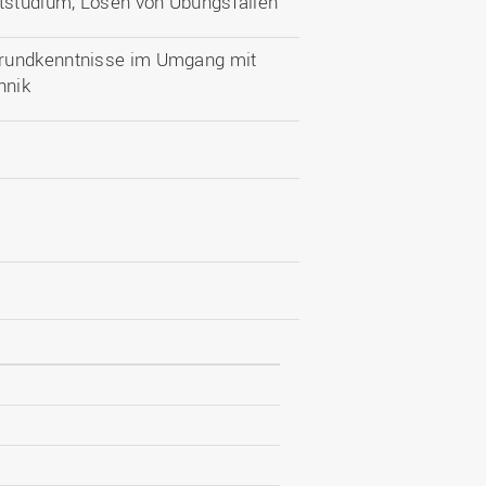
ststudium, Lösen von Übungsfällen
Grundkenntnisse im Umgang mit
hnik