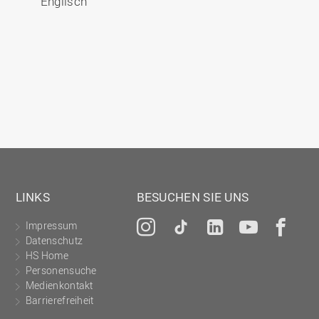
Englisch
LINKS
BESUCHEN SIE UNS
Impressum
Instagram
Tiktok
LinkedIn
YouTu
Fa
Datenschutz
HS Home
Personensuche
Medienkontakt
Barrierefreiheit