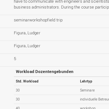
have to communicate with engineers and scientists 
business administrators. During the course particip
seminarworkshopfield trip
Figura, Ludger
Figura, Ludger
5
Workload Dozentengebunden
Std. Workload
Lehrtyp
30
Seminare
30
individuelle Betre
40
workshop