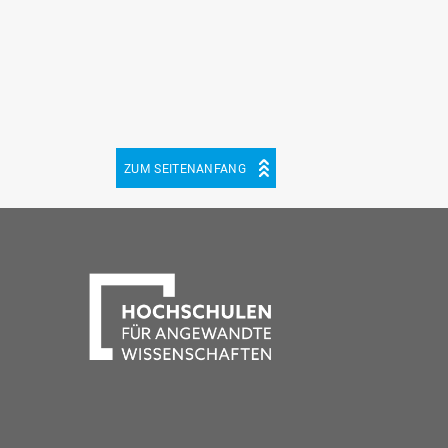
ZUM SEITENANFANG
be
cebook