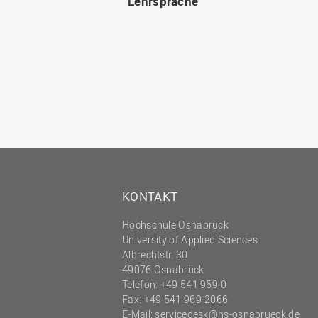
Lehrsprache
KONTAKT
Hochschule Osnabrück
University of Applied Sciences
Albrechtstr. 30
49076 Osnabrück
Telefon: +49 541 969-0
Fax: +49 541 969-2066
E-Mail:
servicedesk@hs-osnabrueck.de