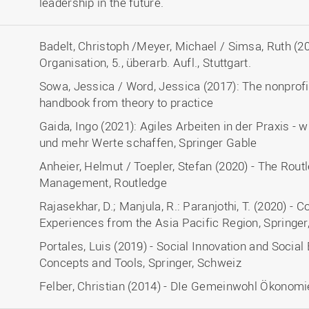
leadership in the future.
Badelt, Christoph /Meyer, Michael / Simsa, Ruth (2
Organisation, 5., überarb. Aufl., Stuttgart.
Sowa, Jessica / Word, Jessica (2017): The nonpr
handbook from theory to practice
Gaida, Ingo (2021): Agiles Arbeiten in der Praxis -
und mehr Werte schaffen, Springer Gable
Anheier, Helmut / Toepler, Stefan (2020) - The Rou
Management, Routledge
Rajasekhar, D.; Manjula, R.: Paranjothi, T. (2020) - 
Experiences from the Asia Pacific Region, Springer
Portales, Luis (2019) - Social Innovation and Socia
Concepts and Tools, Springer, Schweiz
Felber, Christian (2014) - DIe Gemeinwohl Ökonomi