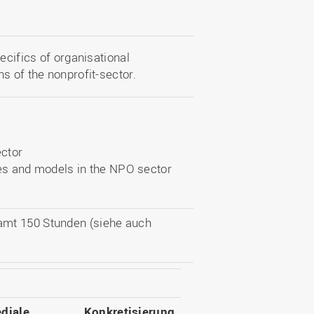
ecifics of organisational
s of the nonprofit-sector.
ector
es and models in the NPO sector
amt 150 Stunden (siehe auch
diale
Konkretisierung