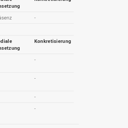
setzung
äsenz
-
diale
Konkretisierung
setzung
-
-
-
-