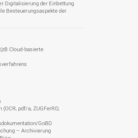
r Digitalisierung der Einbettung
lle Besteuerungsaspekte der
 (zB Cloud-basierte
sverfahrens
n
n (OCR, pdf/a, ZUGFerRD,
nsdokumentation/GoBD
uchung – Archivierung
 Büro