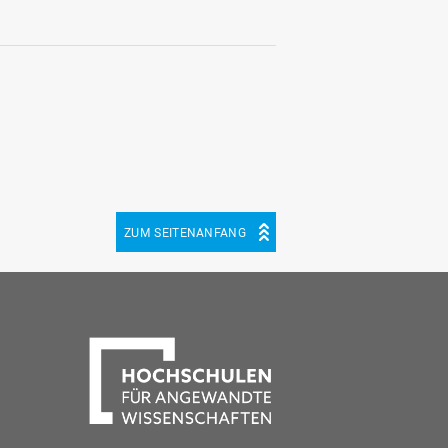
ZUM SEITENANFANG
be
cebook