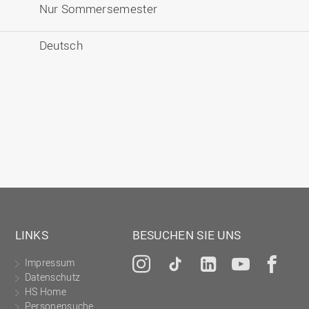
Nur Sommersemester
Deutsch
LINKS
BESUCHEN SIE UNS
Impressum
Instagram
Tiktok
LinkedIn
YouTu
Fa
Datenschutz
HS Home
Personensuche