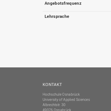
Angebotsfrequenz
Lehrsprache
KONTAKT
Hochschule Osnabrück
University of Applied Sciences
Albrechtstr. 30
49076 Osnabrück