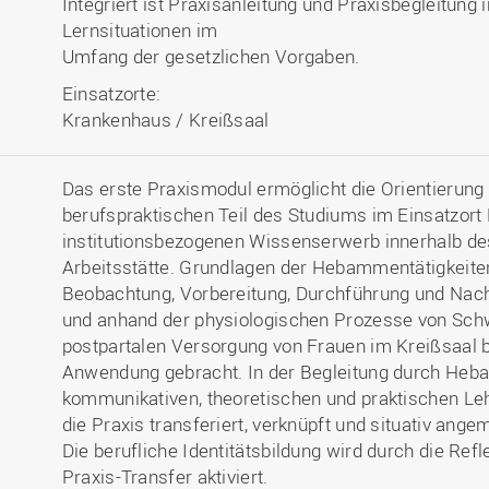
Integriert ist Praxisanleitung und Praxisbegleitung
Lernsituationen im
Umfang der gesetzlichen Vorgaben.
Einsatzorte:
Krankenhaus / Kreißsaal
Das erste Praxismodul ermöglicht die Orientierung 
berufspraktischen Teil des Studiums im Einsatzort
institutionsbezogenen Wissenserwerb innerhalb d
Arbeitsstätte. Grundlagen der Hebammentätigkeit
Beobachtung, Vorbereitung, Durchführung und Nac
und anhand der physiologischen Prozesse von Sch
postpartalen Versorgung von Frauen im Kreißsaal b
Anwendung gebracht. In der Begleitung durch He
kommunikativen, theoretischen und praktischen Leh
die Praxis transferiert, verknüpft und situativ ang
Die berufliche Identitätsbildung wird durch die Ref
Praxis-Transfer aktiviert.