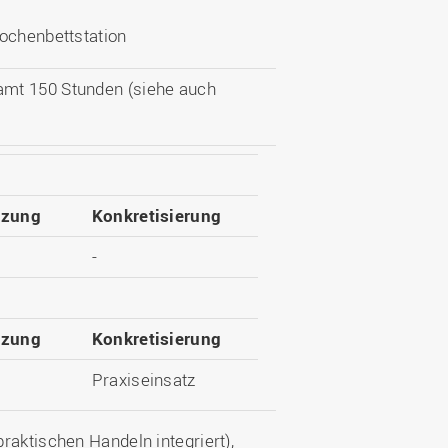
Wochenbettstation
amt 150 Stunden (siehe auch
tzung
Konkretisierung
-
tzung
Konkretisierung
Praxiseinsatz
raktischen Handeln integriert),