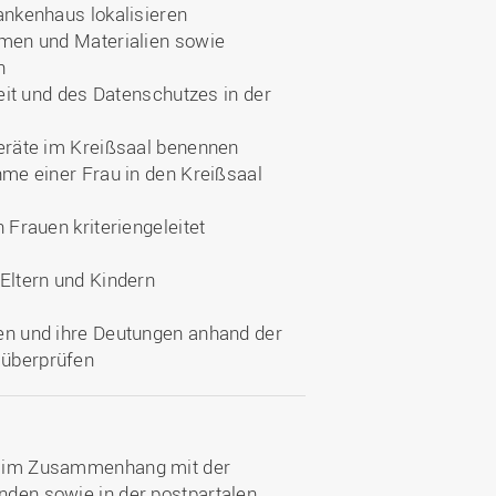
ankenhaus lokalisieren
men und Materialien sowie
n
eit und des Datenschutzes in der
eräte im Kreißsaal benennen
me einer Frau in den Kreißsaal
Frauen kriteriengeleitet
Eltern und Kindern
en und ihre Deutungen anhand der
überprüfen
e im Zusammenhang mit der
den sowie in der postpartalen