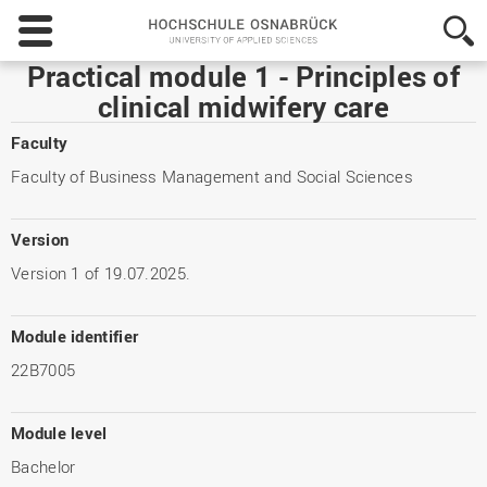
Hochschule
Osnabrück
-
Practical module 1 - Principles of
University
clinical midwifery care
of
Applied
Faculty
Sciences
Faculty of Business Management and Social Sciences
Version
Version 1 of 19.07.2025.
Module identifier
22B7005
Module level
Bachelor