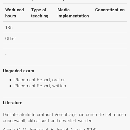
Workload
Type of
Media
Concretization
hours
teaching
implementation
135
Other
-
Ungraded exam
Placement Report, oral or
Placement Report, written
Literature
Die Literaturliste umfasst Vorschläge, die durch die Lehrenden
ausgewählt, aktualisiert und erweitert werden:
Ayerle, G. M.; Egelkraut, R.; Ensel, A. u.a. (2014):