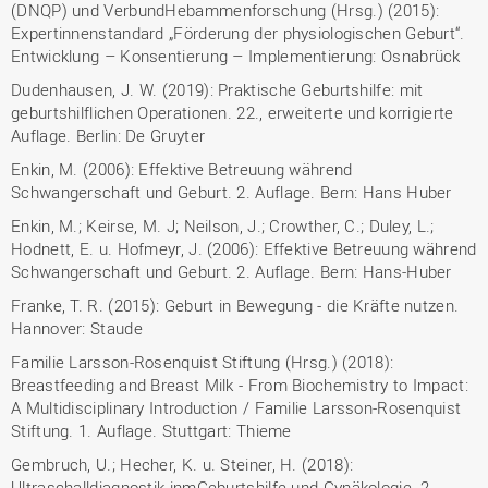
(DNQP) und VerbundHebammenforschung (Hrsg.) (2015):
Expertinnenstandard „Förderung der physiologischen Geburt“.
Entwicklung – Konsentierung – Implementierung: Osnabrück
Dudenhausen, J. W. (2019): Praktische Geburtshilfe: mit
geburtshilflichen Operationen. 22., erweiterte und korrigierte
Auflage. Berlin: De Gruyter
Enkin, M. (2006): Effektive Betreuung während
Schwangerschaft und Geburt. 2. Auflage. Bern: Hans Huber
Enkin, M.; Keirse, M. J; Neilson, J.; Crowther, C.; Duley, L.;
Hodnett, E. u. Hofmeyr, J. (2006): Effektive Betreuung während
Schwangerschaft und Geburt. 2. Auflage. Bern: Hans-Huber
Franke, T. R. (2015): Geburt in Bewegung - die Kräfte nutzen.
Hannover: Staude
Familie Larsson-Rosenquist Stiftung (Hrsg.) (2018):
Breastfeeding and Breast Milk - From Biochemistry to Impact:
A Multidisciplinary Introduction / Familie Larsson-Rosenquist
Stiftung. 1. Auflage. Stuttgart: Thieme
Gembruch, U.; Hecher, K. u. Steiner, H. (2018):
Ultraschalldiagnostik inmGeburtshilfe und Gynäkologie. 2.