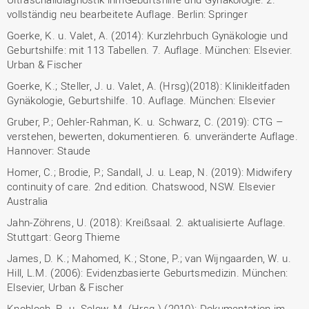
vollständig neu bearbeitete Auflage. Berlin: Springer
Goerke, K. u. Valet, A. (2014): Kurzlehrbuch Gynäkologie und
Geburtshilfe: mit 113 Tabellen. 7. Auflage. München: Elsevier.
Urban & Fischer
Goerke, K.; Steller, J. u. Valet, A. (Hrsg)(2018): Klinikleitfaden
Gynäkologie, Geburtshilfe. 10. Auflage. München: Elsevier
Gruber, P.; Oehler-Rahman, K. u. Schwarz, C. (2019): CTG –
verstehen, bewerten, dokumentieren. 6. unveränderte Auflage.
Hannover: Staude
Homer, C.; Brodie, P.; Sandall, J. u. Leap, N. (2019): Midwifery
continuity of care. 2nd edition. Chatswood, NSW. Elsevier
Australia
Jahn-Zöhrens, U. (2018): Kreißsaal. 2. aktualisierte Auflage.
Stuttgart: Georg Thieme
James, D. K.; Mahomed, K.; Stone, P.; van Wijngaarden, W. u.
Hill, L.M. (2006): Evidenzbasierte Geburtsmedizin. München:
Elsevier, Urban & Fischer
Knobloch, R. u. Selow, M. (Hrsg.) (2010): Dokumentation im