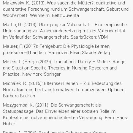
Makowsky, K. (2013): Was sagen die Mütter?: qualitative und
quantitative Forschung rund um Schwangerschaft, Geburt und
Wochenbett. Weinheim: Beltz Juventa
Martin, D. (2013): Übergang zur Vaterschaft - Eine empirische
Untersuchung zur Auseinandersetzung mit der Vateridentität
im Verlauf der Schwangerschaft. Saarbrücken: VDM
Maurer, F. (2017): Fehlgeburt: Die Physiologie kennen,
professionell handeln. Hannover: Elwin Staude Verlag
Meleis. I. (Hrsg.) (2009): Transitions Theory – Middle -Range
and Situation-Specific Theories in Nursing Research and
Practice. New York: Springer
Michalek, R. (2015): Elternsein lernen – Zur Bedeutung des
Normalisierens bei transformativen Lernprozessen. Opladen:
Barbara Budrich
Mozygemba, K. (2011): Die Schwangerschaft als
Statuspassage: Das Einverleiben einer sozialen Rolle im
Kontext einer nutzerinnenorientierten Versorgung. Bern: Hans
Huber
Rohde, A. (2004): Rund um die Geburt eines Kindes.