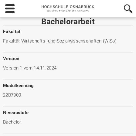
Hochschule
Osnabrück
-
Bachelorarbeit
University
of
Fakultät
Applied
Fakultät Wirtschafts- und Sozialwissenschaften (WiSo)
Sciences
Version
Version 1 vom 14.11.2024.
Modulkennung
22B7000
Niveaustufe
Bachelor