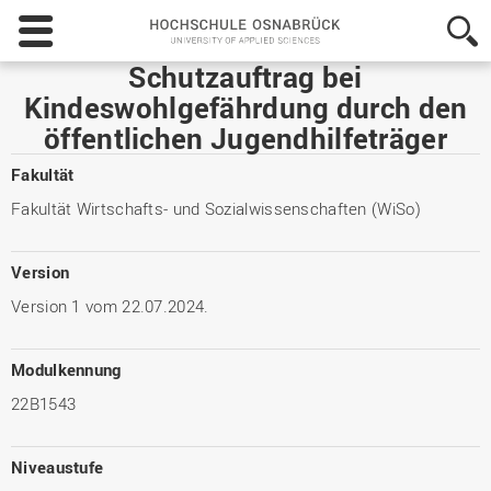
Hochschule
Osnabrück
-
Schutzauftrag bei
University
Kindeswohlgefährdung durch den
of
öffentlichen Jugendhilfeträger
Applied
Sciences
Fakultät
Fakultät Wirtschafts- und Sozialwissenschaften (WiSo)
Version
Version 1 vom 22.07.2024.
Modulkennung
22B1543
Niveaustufe