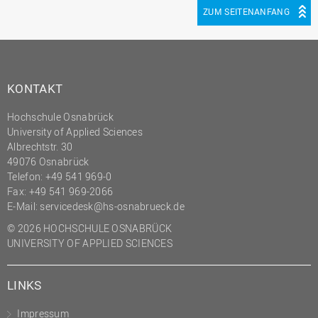
ZUM SEITENANFANG
KONTAKT
Hochschule Osnabrück
University of Applied Sciences
Albrechtstr. 30
49076 Osnabrück
Telefon: +49 541 969-0
Fax: +49 541 969-2066
E-Mail:
servicedesk@hs-osnabrueck.de
© 2026 HOCHSCHULE OSNABRÜCK
UNIVERSITY OF APPLIED SCIENCES
LINKS
Impressum