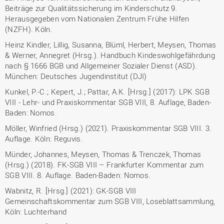
Beiträge zur Qualitätssicherung im Kinderschutz 9.
Herausgegeben vom Nationalen Zentrum Frühe Hilfen
(NZFH). Köln.
Heinz Kindler, Lillig, Susanna, Blüml, Herbert, Meysen, Thomas
& Werner, Annegret (Hrsg.). Handbuch Kindeswohlgefährdung
nach § 1666 BGB und Allgemeiner Sozialer Dienst (ASD).
München: Deutsches Jugendinstitut (DJI)
Kunkel, P.-C.; Kepert, J.; Pattar, A.K. [Hrsg.] (2017): LPK SGB
VIII - Lehr- und Praxiskommentar SGB VIII, 8. Auflage, Baden-
Baden: Nomos.
Möller, Winfried (Hrsg.) (2021). Praxiskommentar SGB VIII. 3.
Auflage. Köln: Reguvis.
Münder, Johannes, Meysen, Thomas & Trenczek, Thomas
(Hrsg.) (2018). FK-SGB VIII – Frankfurter Kommentar zum
SGB VIII. 8. Auflage. Baden-Baden: Nomos.
Wabnitz, R. [Hrsg.] (2021): GK-SGB VIII
Gemeinschaftskommentar zum SGB VIII, Loseblattsammlung,
Köln: Luchterhand