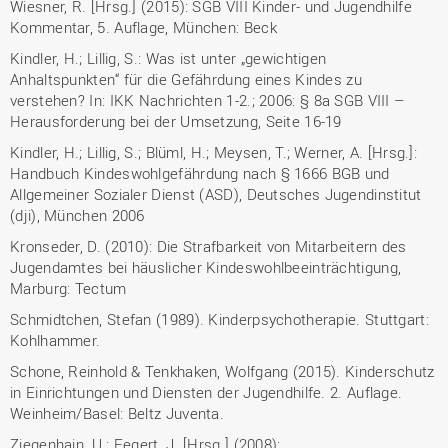
Wiesner, R. [Hrsg.] (2015): SGB VIII Kinder- und Jugendhilfe
Kommentar, 5. Auflage, München: Beck
Kindler, H.; Lillig, S.: Was ist unter „gewichtigen
Anhaltspunkten“ für die Gefährdung eines Kindes zu
verstehen? In: IKK Nachrichten 1-2.; 2006: § 8a SGB VIII –
Herausforderung bei der Umsetzung, Seite 16-19
Kindler, H.; Lillig, S.; Blüml, H.; Meysen, T.; Werner, A. [Hrsg.]:
Handbuch Kindeswohlgefährdung nach § 1666 BGB und
Allgemeiner Sozialer Dienst (ASD), Deutsches Jugendinstitut
(dji), München 2006
Kronseder, D. (2010): Die Strafbarkeit von Mitarbeitern des
Jugendamtes bei häuslicher Kindeswohlbeeinträchtigung,
Marburg: Tectum
Schmidtchen, Stefan (1989). Kinderpsychotherapie. Stuttgart:
Kohlhammer.
Schone, Reinhold & Tenkhaken, Wolfgang (2015). Kinderschutz
in Einrichtungen und Diensten der Jugendhilfe. 2. Auflage.
Weinheim/Basel: Beltz Juventa.
Ziegenhain, U.; Fegert, J. [Hrsg.] (2008):