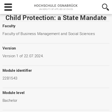
Hochschule
Osnabrück
-
Child Protection: a State Mandate
University
of
Faculty
Applied
Faculty of Business Management and Social Sciences
Sciences
Version
Version 1 of 22.07.2024.
Module identifier
22B1543
Module level
Bachelor