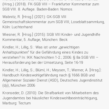
(Hrsg.) (2018). FK-SGB VIII – Frankfurter Kommentar zum
SGB VIII. 8. Auflage. Baden-Baden: Nomos.
Wabnitz, R. [Hrsg.] (2021): GK-SGB VIII
Gemeinschaftskommentar zum SGB VIII, Loseblattsammlung,
Köln: Luchterhand
Wiesner, R. [Hrsg.] (2015): SGB VIII Kinder- und Jugendhilfe
Kommentar, 5. Auflage, München: Beck
Kindler, H.; Lillig, S.: Was ist unter „gewichtigen
Anhaltspunkten“ für die Gefährdung eines Kindes zu
verstehen? In: IKK Nachrichten 1-2.; 2006: § 8a SGB VIII –
Herausforderung bei der Umsetzung, Seite 16-19
Kindler, H.; Lillig, S.; Blüml, H.; Meysen, T.; Werner, A. [Hrsg.]:
Handbuch Kindeswohlgefährdung nach § 1666 BGB und
Allgemeiner Sozialer Dienst (ASD), Deutsches Jugendinstitut
(dji), München 2006
Kronseder, D. (2010): Die Strafbarkeit von Mitarbeitern des
Jugendamtes bei häuslicher Kindeswohlbeeinträchtigung,
Marburg: Tectum