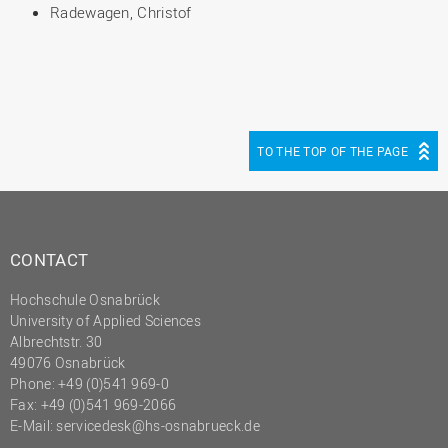
Radewagen, Christof
TO THE TOP OF THE PAGE
CONTACT
Hochschule Osnabrück
University of Applied Sciences
Albrechtstr. 30
49076 Osnabrück
Phone: +49 (0)541 969-0
Fax: +49 (0)541 969-2066
E-Mail:
servicedesk@hs-osnabrueck.de