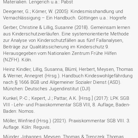
Materialien. Lengerich u.a.: Pabst
Deegener, G.; Körner, W. (2005): Kindesmisshandlung und
Vernachlässigung – Ein Handbuch. Göttingen u.a.: Hogrefe
Gerber, Christine & Lillig, Susanne (2018). Gemeinsam lernen
aus Kinderschutzverläufen. Eine systemorientierte Methode
zur Analyse von Kinderschutzfällen aus fünf Fallanalysen,
Beiträge zur Qualitätssicherung im Kinderschutz 9.
Herausgegeben vom Nationalen Zentrum Frühe Hilfen
(NZFH). Köln.
Heinz Kindler, Lillig, Susanna, Blüml, Herbert, Meysen, Thomas
& Werner, Annegret (Hrsg.). Handbuch Kindeswohlgefährdung
nach § 1666 BGB und Allgemeiner Sozialer Dienst (ASD).
München: Deutsches Jugendinstitut (DJI)
Kunkel, P.-C.; Kepert, J.; Pattar, A.K. [Hrsg.] (2017): LPK SGB
VIII - Lehr- und Praxiskommentar SGB VIII, 8. Auflage, Baden-
Baden: Nomos.
Möller, Winfried (Hrsg.) (2021). Praxiskommentar SGB VIII. 3.
Auflage. Köln: Reguvis.
Münder, Johannes, Meysen, Thomas & Trenczek, Thomas