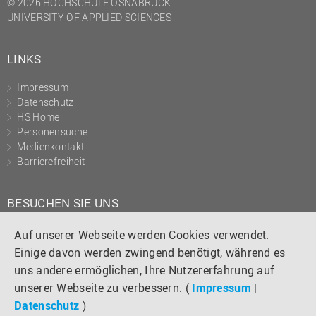
© 2026 HOCHSCHULE OSNABRÜCK
UNIVERSITY OF APPLIED SCIENCES
LINKS
Impressum
Datenschutz
HS Home
Personensuche
Medienkontakt
Barrierefreiheit
BESUCHEN SIE UNS
Instagram
Tiktok
LinkedIn
YouTube
Facebook
Auf unserer Webseite werden Cookies verwendet.
Einige davon werden zwingend benötigt, während es
uns andere ermöglichen, Ihre Nutzererfahrung auf
unserer Webseite zu verbessern. (
Impressum
|
Datenschutz
)