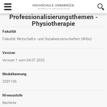
Hochschule
Osnabrück
-
Professionalisierungsthemen -
University
Physiotherapie
of
Applied
Fakultät
Sciences
Fakultät Wirtschafts- und Sozialwissenschaften (WiSo)
Version
Version 1 vom 04.07.2025.
Modulkennung
22B1105
Niveaustufe
Bachelor