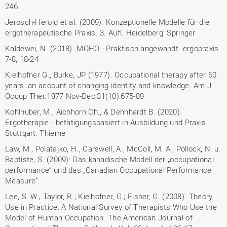
246.
Jerosch-Herold et al. (2009). Konzeptionelle Modelle für die
ergotherapeutische Praxis. 3. Aufl. Heidelberg: Springer
Kaldewei, N. (2018). MOHO - Praktisch angewandt. ergopraxis
7-8, 18-24
Kielhofner G., Burke, JP (1977). Occupational therapy after 60
years: an account of changing identity and knowledge. Am J
Occup Ther.1977 Nov-Dec;31(10):675-89
Kohlhuber, M., Aichhorn Ch., & Dehnhardt B. (2020).
Ergotherapie - betätigungsbasiert in Ausbildung und Praxis.
Stuttgart: Thieme
Law, M., Polatajko, H., Carswell, A., McColl, M. A., Pollock, N. u.
Baptiste, S. (2009): Das kanadische Modell der „occupational
performance“ und das „Canadian Occupational Performance
Measure“.
Lee, S. W.; Taylor, R.; Kielhofner, G.; Fisher, G. (2008). Theory
Use in Practice: A National Survey of Therapists Who Use the
Model of Human Occupation. The American Journal of