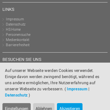
LINKS
Impressum
Datenschutz
HS Home
Personensuche
Medienkontakt
Barrierefreiheit
BESUCHEN SIE UNS
Instagram
Tiktok
LinkedIn
YouTube
Facebook
Auf unserer Webseite werden Cookies verwendet.
Einige davon werden zwingend benötigt, während es
uns andere ermöglichen, Ihre Nutzererfahrung auf
unserer Webseite zu verbessern. (
Impressum
|
Datenschutz
)
Einstellungen
Ablehnen
Akzeptieren