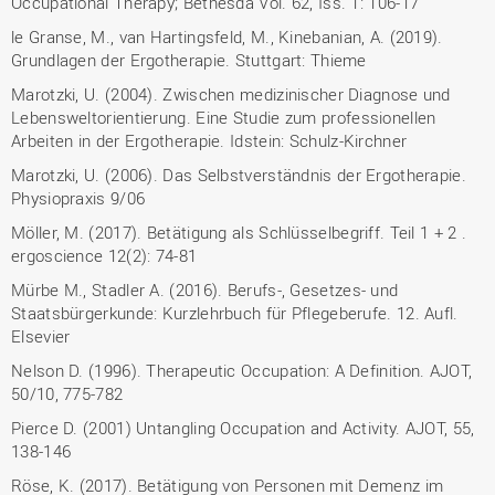
Occupational Therapy; Bethesda Vol. 62, Iss. 1: 106-17
le Granse, M., van Hartingsfeld, M., Kinebanian, A. (2019).
Grundlagen der Ergotherapie. Stuttgart: Thieme
Marotzki, U. (2004). Zwischen medizinischer Diagnose und
Lebensweltorientierung. Eine Studie zum professionellen
Arbeiten in der Ergotherapie. Idstein: Schulz-Kirchner
Marotzki, U. (2006). Das Selbstverständnis der Ergotherapie.
Physiopraxis 9/06
Möller, M. (2017). Betätigung als Schlüsselbegriff. Teil 1 + 2 .
ergoscience 12(2): 74-81
Mürbe M., Stadler A. (2016). Berufs-, Gesetzes- und
Staatsbürgerkunde: Kurzlehrbuch für Pflegeberufe. 12. Aufl.
Elsevier
Nelson D. (1996). Therapeutic Occupation: A Definition. AJOT,
50/10, 775-782
Pierce D. (2001) Untangling Occupation and Activity. AJOT, 55,
138-146
Röse, K. (2017). Betätigung von Personen mit Demenz im