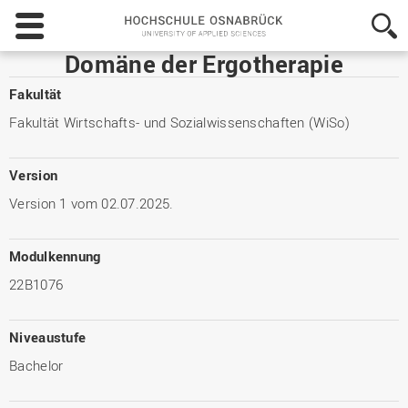
Hochschule
Osnabrück
-
Domäne der Ergotherapie
University
of
Fakultät
Applied
Fakultät Wirtschafts- und Sozialwissenschaften (WiSo)
Sciences
Version
Version 1 vom 02.07.2025.
Modulkennung
22B1076
Niveaustufe
Bachelor