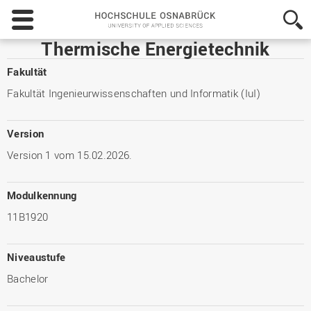
Hochschule
Osnabrück
-
Thermische Energietechnik
University
of
Fakultät
Applied
Fakultät Ingenieurwissenschaften und Informatik (IuI)
Sciences
Version
Version 1 vom 15.02.2026.
Modulkennung
11B1920
Niveaustufe
Bachelor