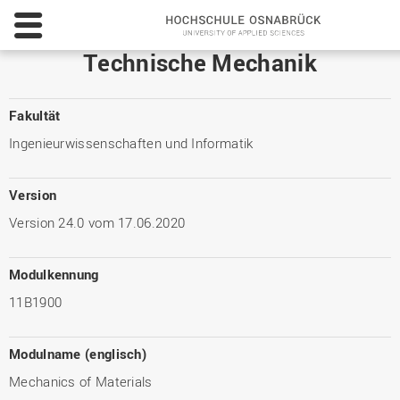
Hochsc
Osnabr
-
Technische Mechanik
Universi
of
Applied
Fakultät
Science
Ingenieurwissenschaften und Informatik
Version
Version 24.0 vom 17.06.2020
Modulkennung
11B1900
Modulname (englisch)
Mechanics of Materials