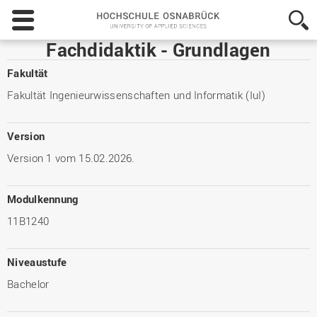
Hochschule
Osnabrück
-
Fachdidaktik - Grundlagen
University
of
Fakultät
Applied
Fakultät Ingenieurwissenschaften und Informatik (IuI)
Sciences
Version
Version 1 vom 15.02.2026.
Modulkennung
11B1240
Niveaustufe
Bachelor