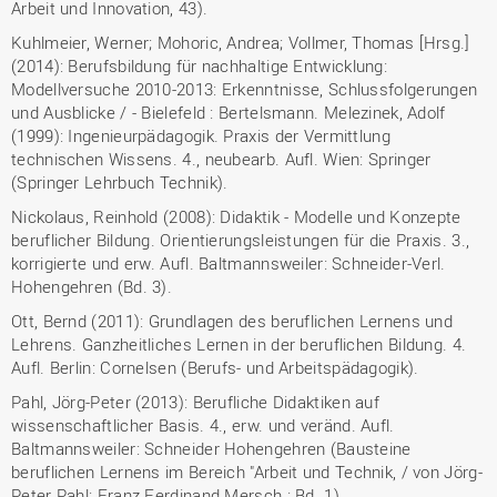
Arbeit und Innovation, 43).
Kuhlmeier, Werner; Mohoric, Andrea; Vollmer, Thomas [Hrsg.]
(2014): Berufsbildung für nachhaltige Entwicklung:
Modellversuche 2010-2013: Erkenntnisse, Schlussfolgerungen
und Ausblicke / - Bielefeld : Bertelsmann. Melezinek, Adolf
(1999): Ingenieurpädagogik. Praxis der Vermittlung
technischen Wissens. 4., neubearb. Aufl. Wien: Springer
(Springer Lehrbuch Technik).
Nickolaus, Reinhold (2008): Didaktik - Modelle und Konzepte
beruflicher Bildung. Orientierungsleistungen für die Praxis. 3.,
korrigierte und erw. Aufl. Baltmannsweiler: Schneider-Verl.
Hohengehren (Bd. 3).
Ott, Bernd (2011): Grundlagen des beruflichen Lernens und
Lehrens. Ganzheitliches Lernen in der beruflichen Bildung. 4.
Aufl. Berlin: Cornelsen (Berufs- und Arbeitspädagogik).
Pahl, Jörg-Peter (2013): Berufliche Didaktiken auf
wissenschaftlicher Basis. 4., erw. und veränd. Aufl.
Baltmannsweiler: Schneider Hohengehren (Bausteine
beruflichen Lernens im Bereich "Arbeit und Technik, / von Jörg-
Peter Pahl; Franz Ferdinand Mersch ; Bd. 1).