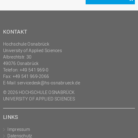
KONTAKT
Hochschule Osnabrück
University of Applied Sciences
Albrechtstr. 30
49076 Osnabrück
Telefon: +49 541 969-0
Fax: +49 541 969-2066
E-Mail:
servicedesk@hs-osnabrueck.de
© 2026 HOCHSCHULE OSNABRÜCK
UNIVERSITY OF APPLIED SCIENCES
LINKS
Impressum
Datenschutz