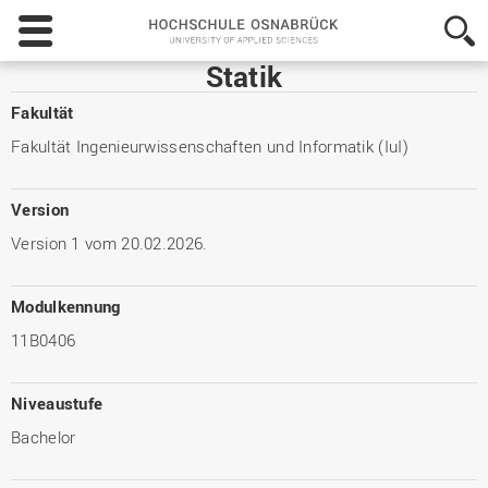
Hochschule
Osnabrück
-
Statik
University
of
Fakultät
Applied
Fakultät Ingenieurwissenschaften und Informatik (IuI)
Sciences
Version
Version 1 vom 20.02.2026.
Modulkennung
11B0406
Niveaustufe
Bachelor