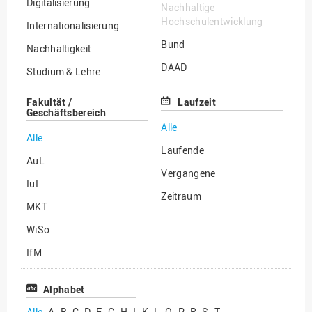
Digitalisierung
Nachhaltige
Hochschulentwicklung
Internationalisierung
Bund
Nachhaltigkeit
DAAD
Studium & Lehre
EU
Transfer
Fakultät /
Laufzeit
Geschäftsbereich
Land
Wissenschaftliche
Alle
Qualifizierung
Stiftungen
Alle
Laufende
Sonstige Themen
Sonstige
AuL
Vergangene
IuI
Zeitraum
MKT
WiSo
IfM
Zentraler Servicebereich
Alphabet
Sonstige
Alle
A
B
C
D
F
G
H
I
K
L
O
P
R
S
T