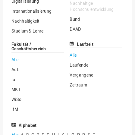
Digitalisierung
Nachhaltige
Hochschulentwicklung
Internationalisierung
Bund
Nachhaltigkeit
DAAD
Studium & Lehre
EU
Transfer
Fakultät /
Laufzeit
Geschäftsbereich
Land
Wissenschaftliche
Alle
Qualifizierung
Stiftungen
Alle
Laufende
Sonstige Themen
Sonstige
AuL
Vergangene
IuI
Zeitraum
MKT
WiSo
IfM
Zentraler Servicebereich
Alphabet
Sonstige
Alle
A
B
C
D
F
G
H
I
K
L
O
P
R
S
T