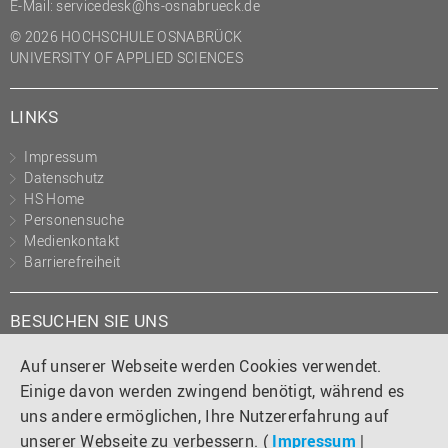
E-Mail:
servicedesk@hs-osnabrueck.de
© 2026 HOCHSCHULE OSNABRÜCK
UNIVERSITY OF APPLIED SCIENCES
LINKS
Impressum
Datenschutz
HS Home
Personensuche
Medienkontakt
Barrierefreiheit
BESUCHEN SIE UNS
Instagram
Tiktok
LinkedIn
YouTube
Facebook
Auf unserer Webseite werden Cookies verwendet.
Einige davon werden zwingend benötigt, während es
uns andere ermöglichen, Ihre Nutzererfahrung auf
unserer Webseite zu verbessern. (
Impressum
|