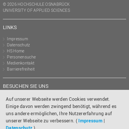
© 2026 HOCHSCHULE OSNABRÜCK
UNIVERSITY OF APPLIED SCIENCES
LINKS
Impressum
Datenschutz
HS Home
Personensuche
Medienkontakt
Barrierefreiheit
BESUCHEN SIE UNS
Instagram
Tiktok
LinkedIn
YouTube
Facebook
Auf unserer Webseite werden Cookies verwendet.
Einige davon werden zwingend benötigt, während es
uns andere ermöglichen, Ihre Nutzererfahrung auf
unserer Webseite zu verbessern. (
Impressum
|
Datenschutz
)