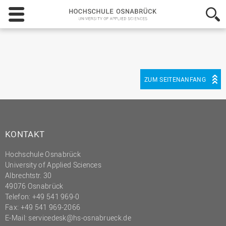
Hochschule
Osnabrück
-
University
of
Applied
Sciences
ZUM SEITENANFANG
KONTAKT
Hochschule Osnabrück
University of Applied Sciences
Albrechtstr. 30
49076 Osnabrück
Telefon: +49 541 969-0
Fax: +49 541 969-2066
E-Mail:
servicedesk@hs-osnabrueck.de