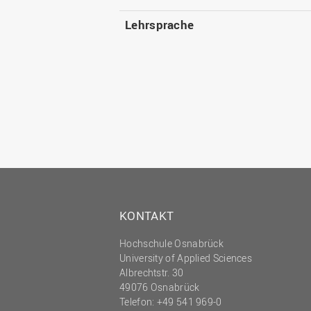
Lehrsprache
KONTAKT
Hochschule Osnabrück
University of Applied Sciences
Albrechtstr. 30
49076 Osnabrück
Telefon: +49 541 969-0