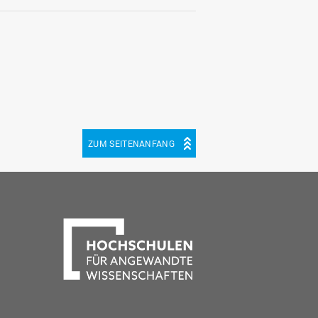
ZUM SEITENANFANG
be
cebook