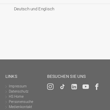
Deutsch und Englisch
LINKS
BESUCHEN SIE UNS
Impressum
Instagram
Tiktok
LinkedIn
YouTu
Fa
Datenschutz
HS Home
Personensuche
Medienkontakt