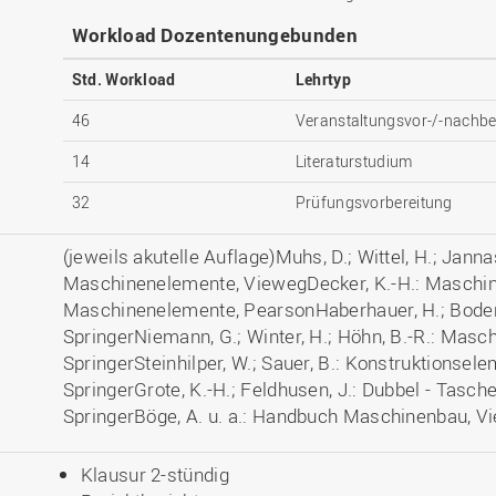
Workload Dozentenungebunden
Std. Workload
Lehrtyp
46
Veranstaltungsvor-/-nachbe
14
Literaturstudium
32
Prüfungsvorbereitung
(jeweils akutelle Auflage)Muhs, D.; Wittel, H.; Janna
Maschinenelemente, ViewegDecker, K.-H.: Maschin
Maschinenelemente, PearsonHaberhauer, H.; Boden
SpringerNiemann, G.; Winter, H.; Höhn, B.-R.: Masc
SpringerSteinhilper, W.; Sauer, B.: Konstruktionse
SpringerGrote, K.-H.; Feldhusen, J.: Dubbel - Tasc
SpringerBöge, A. u. a.: Handbuch Maschinenbau, V
Klausur 2-stündig