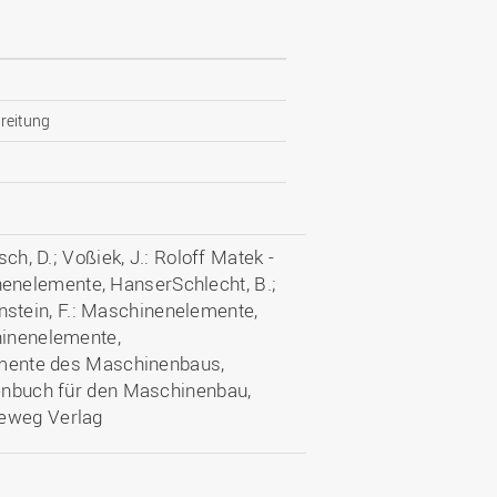
reitung
sch, D.; Voßiek, J.: Roloff Matek -
enelemente, HanserSchlecht, B.;
stein, F.: Maschinenelemente,
hinenelemente,
lemente des Maschinenbaus,
henbuch für den Maschinenbau,
ieweg Verlag