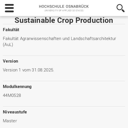
Hochschule
Osnabrück
-
Sustainable Crop Production
University
of
Fakultät
Applied
Fakultät Agrarwissenschaften und Landschaftsarchitektur
Sciences
(AuL)
Version
Version 1 vom 31.08.2025.
Modulkennung
44M0528
Niveaustufe
Master