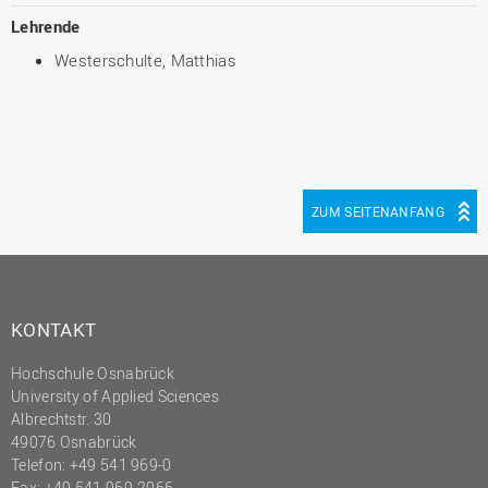
Lehrende
Westerschulte, Matthias
ZUM SEITENANFANG
KONTAKT
Hochschule Osnabrück
University of Applied Sciences
Albrechtstr. 30
49076 Osnabrück
Telefon: +49 541 969-0
Fax: +49 541 969-2066