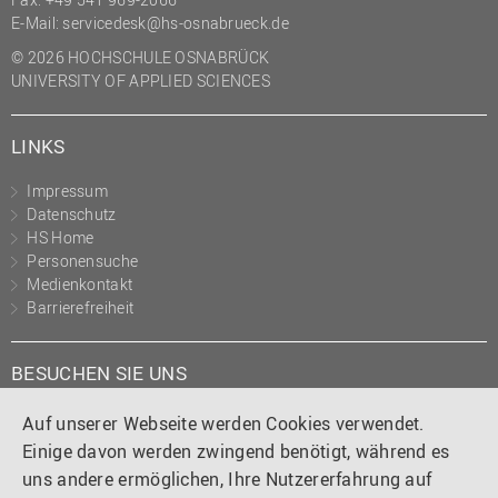
E-Mail:
servicedesk@hs-osnabrueck.de
© 2026 HOCHSCHULE OSNABRÜCK
UNIVERSITY OF APPLIED SCIENCES
LINKS
Impressum
Datenschutz
HS Home
Personensuche
Medienkontakt
Barrierefreiheit
BESUCHEN SIE UNS
Instagram
Tiktok
LinkedIn
YouTube
Facebook
Auf unserer Webseite werden Cookies verwendet.
Einige davon werden zwingend benötigt, während es
uns andere ermöglichen, Ihre Nutzererfahrung auf