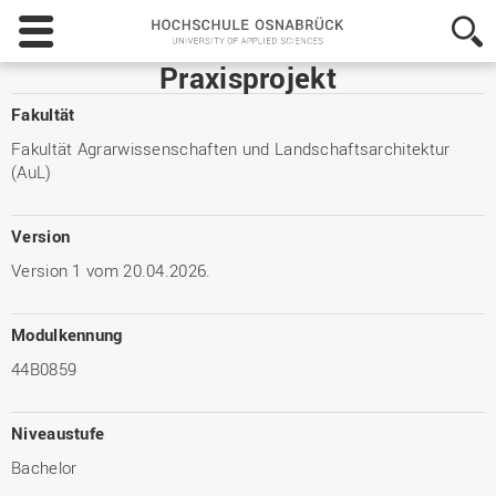
Hochschule
Osnabrück
-
Praxisprojekt
University
of
Fakultät
Applied
Fakultät Agrarwissenschaften und Landschaftsarchitektur
Sciences
(AuL)
Version
Version 1 vom 20.04.2026.
Modulkennung
44B0859
Niveaustufe
Bachelor