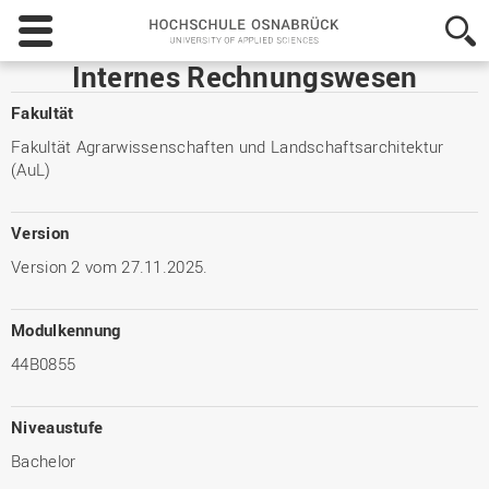
Hochschule
Osnabrück
-
Internes Rechnungswesen
University
of
Fakultät
Applied
Fakultät Agrarwissenschaften und Landschaftsarchitektur
Sciences
(AuL)
Version
Version 2 vom 27.11.2025.
Modulkennung
44B0855
Niveaustufe
Bachelor