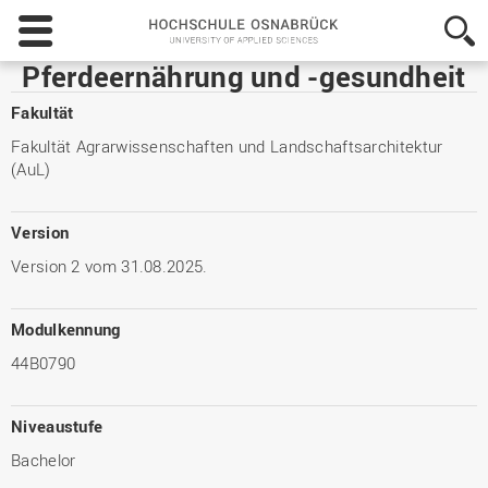
Hochschule
Osnabrück
-
Pferdeernährung und -gesundheit
University
of
Fakultät
Applied
Fakultät Agrarwissenschaften und Landschaftsarchitektur
Sciences
(AuL)
Version
Version 2 vom 31.08.2025.
Modulkennung
44B0790
Niveaustufe
Bachelor