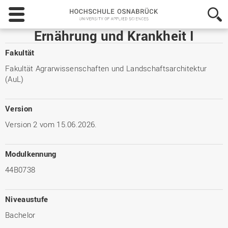
Hochschule
Osnabrück
-
Ernährung und Krankheit I
University
of
Fakultät
Applied
Fakultät Agrarwissenschaften und Landschaftsarchitektur
Sciences
(AuL)
Version
Version 2 vom 15.06.2026.
Modulkennung
44B0738
Niveaustufe
Bachelor