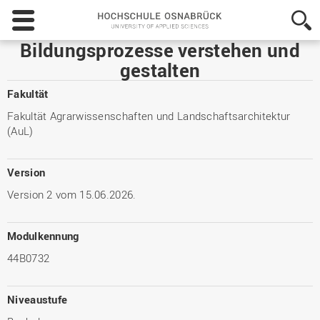
Hochschule
Osnabrück
-
Bildungsprozesse verstehen und
University
gestalten
of
Applied
Fakultät
Sciences
Fakultät Agrarwissenschaften und Landschaftsarchitektur
(AuL)
Version
Version 2 vom 15.06.2026.
Modulkennung
44B0732
Niveaustufe