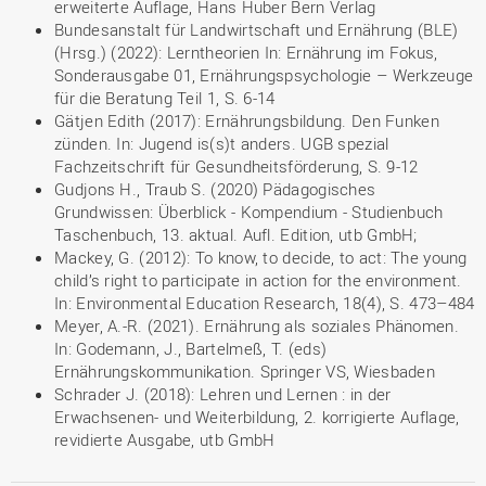
erweiterte Auflage, Hans Huber Bern Verlag
Bundesanstalt für Landwirtschaft und Ernährung (BLE)
(Hrsg.) (2022): Lerntheorien In: Ernährung im Fokus,
Sonderausgabe 01, Ernährungspsychologie – Werkzeuge
für die Beratung Teil 1, S. 6-14
Gätjen Edith (2017): Ernährungsbildung. Den Funken
zünden. In: Jugend is(s)t anders. UGB spezial
Fachzeitschrift für Gesundheitsförderung, S. 9-12
Gudjons H., Traub S. (2020) Pädagogisches
Grundwissen: Überblick - Kompendium - Studienbuch
Taschenbuch, 13. aktual. Aufl. Edition, utb GmbH;
Mackey, G. (2012): To know, to decide, to act: The young
child’s right to participate in action for the environment.
In: Environmental Education Research, 18(4), S. 473–484
Meyer, A.-R. (2021). Ernährung als soziales Phänomen.
In: Godemann, J., Bartelmeß, T. (eds)
Ernährungskommunikation. Springer VS, Wiesbaden
Schrader J. (2018): Lehren und Lernen : in der
Erwachsenen- und Weiterbildung, 2. korrigierte Auflage,
revidierte Ausgabe, utb GmbH