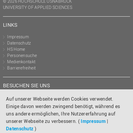
© 2026 HOCHSCHULE OSNABRÜCK
UNIVERSITY OF APPLIED SCIENCES
LINKS
Impressum
Datenschutz
HS Home
Personensuche
Medienkontakt
Barrierefreiheit
BESUCHEN SIE UNS
Instagram
Tiktok
LinkedIn
YouTube
Facebook
Auf unserer Webseite werden Cookies verwendet.
Einige davon werden zwingend benötigt, während es
uns andere ermöglichen, Ihre Nutzererfahrung auf
unserer Webseite zu verbessern. (
Impressum
|
Datenschutz
)