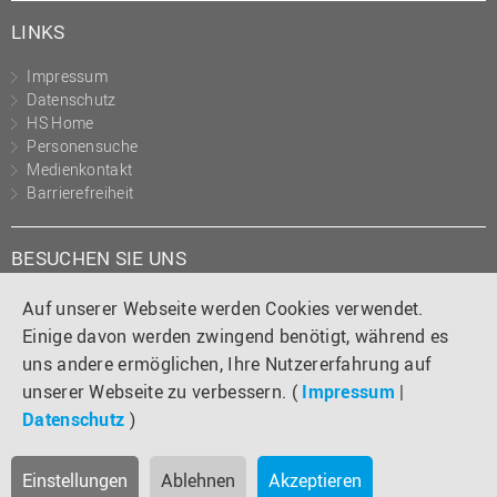
LINKS
Impressum
Datenschutz
HS Home
Personensuche
Medienkontakt
Barrierefreiheit
BESUCHEN SIE UNS
Instagram
Tiktok
LinkedIn
YouTube
Facebook
Auf unserer Webseite werden Cookies verwendet.
Einige davon werden zwingend benötigt, während es
uns andere ermöglichen, Ihre Nutzererfahrung auf
unserer Webseite zu verbessern. (
Impressum
|
Datenschutz
)
Einstellungen
Ablehnen
Akzeptieren