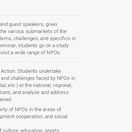
s and guest speakers, gives
 the various submarkets of the
lems, challenges, and specifics in
 seminar, students go on a study
 visit a wide range of NPOs.
f Action. Students undertake
s and challenges faced by NPOs in
al, etc.) at the national, regional,
tutions, and analyse and address
ained.
ivity of NPOs in the areas of
lopment cooperation, and social
 culture, education, sports,