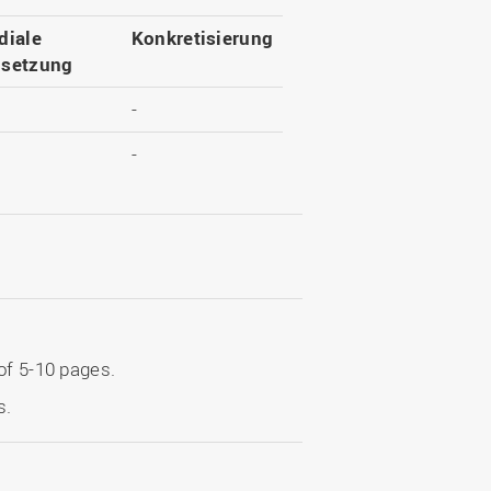
diale
Konkretisierung
setzung
-
-
of 5-10 pages.
s.