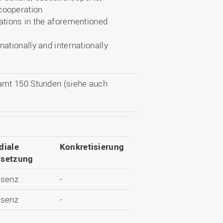
cooperation
sations in the aforementioned
nationally and internationally
amt 150 Stunden (siehe auch
diale
Konkretisierung
setzung
äsenz
-
äsenz
-