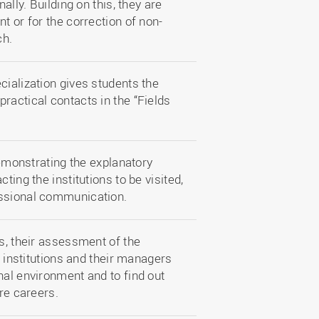
ally. Building on this, they are
t or for the correction of non-
ch.
cialization gives students the
ractical contacts in the “Fields
 demonstrating the explanatory
ting the institutions to be visited,
essional communication.
ns, their assessment of the
e institutions and their managers
nal environment and to find out
ure careers.