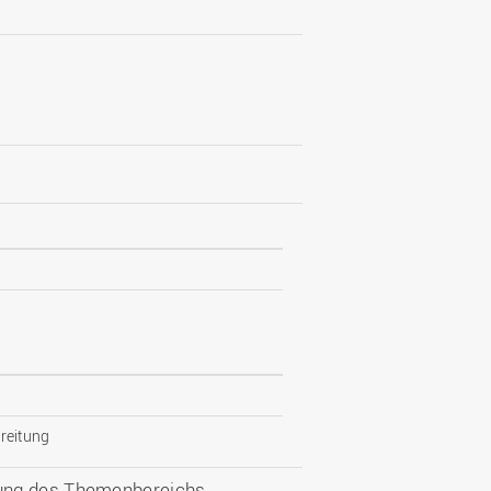
reitung
tung des Themenbereichs