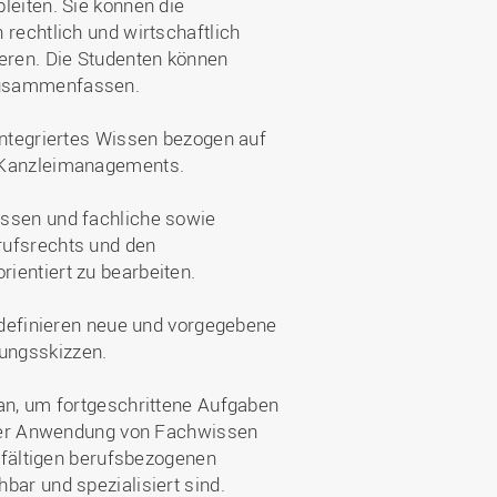
leiten. Sie können die
 rechtlich und wirtschaftlich
ieren. Die Studenten können
zusammenfassen.
integriertes Wissen bezogen auf
s Kanzleimanagements.
issen und fachliche sowie
rufsrechts und den
ientiert zu bearbeiten.
d definieren neue und vorgegebene
ungsskizzen.
 an, um fortgeschrittene Aufgaben
n der Anwendung von Fachwissen
elfältigen berufsbezogenen
bar und spezialisiert sind.