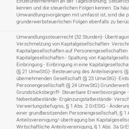
Einzelunternehmen an der Tagesordnung. Steuerlic
kennen und die steuerlichen Folgen kennen. Da hä
Umwandlungsvorgängen mit umfasst ist, sind die pa
grunderwerbsteuerlichen Folgen ebenfalls zu berüc
Umwandlungssteuerrecht (32 Stunden)- Übertragun
Verschmelzung von Kapitalgesellschaften- Versch
Kapitalgesellschaften auf Personengesellschafte
Kapitalgesellschaften - Spaltung von Kapitalgesel
Einbringung - Einbringung in eine Kapitalgesellsch
(§ 21 UmwStG)- Besteuerung des Anteilseigners (
übernehmenden Gesellschaft (§ 23 UmwStG)- Einbr
Personengesellschaft (§ 24 UmwStG) Grunderwerbs
Grundstücksbegriff- Steuerbare Erwerbsvorgänge -
Nebentatbestände- Ergänzungstatbestände- Verscha
Verwertungsbefugnis, § 1 Abs. 2 GrEStG - Änderun
einer grundbesitzenden Personengesellschaft, § 1 
Anteilsvereinigung/-übertragung bei Kapitalgesells
Wirtschaftliche Anteilsvereinigung, § 1 Abs. 3a Gr