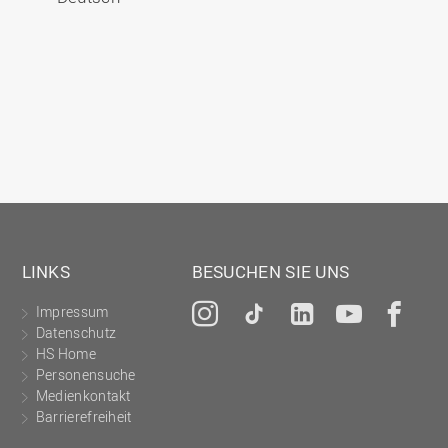
LINKS
BESUCHEN SIE UNS
Impressum
Instagram
Tiktok
LinkedIn
YouTu
Fa
Datenschutz
HS Home
Personensuche
Medienkontakt
Barrierefreiheit