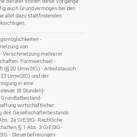
he Berater sollten diese Vorgänge
ufig auch Grundvermögen bei den
rallel dazu stattfindenden
ksichtigen.
gsmöglichkeiten -
melzung von
n - Verschmelzung mehrerer
lschaften- Formwechsel -
aft (§ 20 UmwStG) - Anteilstausch
§ 22 UmwStG) und der
ingung in eine
teuer (8 Stunden)-
 Grundtatbestand-
ffung wirtschaftlicher
g des Gesellschafterbestands
Abs. 2a GrEStG- Rechtliche
chaften, § 1 Abs. 3 GrEStG-
EStG - Steuerbefreiungen-