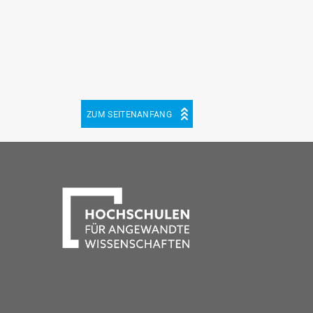
ZUM SEITENANFANG
be
cebook