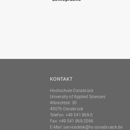
KONTAKT
Hochschule Osnabrück
University of Applied Sciences
Albrechtstr. 30
49076 Osnabrück
Telefon: +49 541 969-0
Fax: +49 541 969-2066
E-Mail:
servicedesk@hs-osnabrueck.de