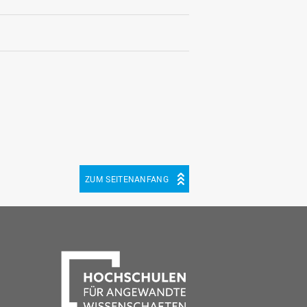
ZUM SEITENANFANG
be
cebook