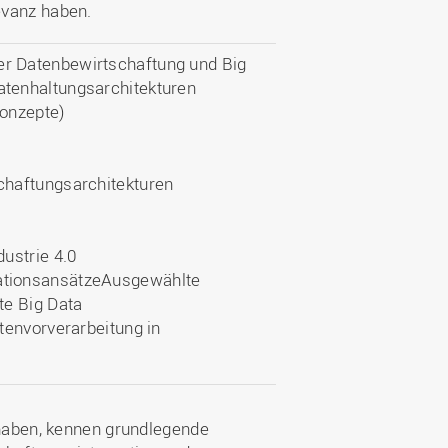
evanz haben.
er Datenbewirtschaftung und Big
atenhaltungsarchitekturen
Konzepte)
chaftungsarchitekturen
ustrie 4.0
rationsansätzeAusgewählte
te Big Data
vorverarbeitung in
 haben, kennen grundlegende