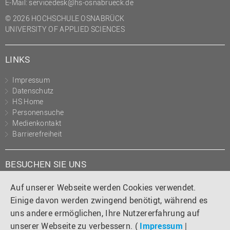
E-Mail:
servicedesk@hs-osnabrueck.de
© 2026 HOCHSCHULE OSNABRÜCK
UNIVERSITY OF APPLIED SCIENCES
LINKS
Impressum
Datenschutz
HS Home
Personensuche
Medienkontakt
Barrierefreiheit
BESUCHEN SIE UNS
Instagram
Tiktok
LinkedIn
YouTube
Facebook
Auf unserer Webseite werden Cookies verwendet.
Einige davon werden zwingend benötigt, während es
uns andere ermöglichen, Ihre Nutzererfahrung auf
unserer Webseite zu verbessern. (
Impressum
|