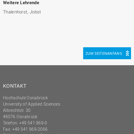
Weitere Lehrende
Thalenhorst, Jobst
ZUM SEITENANFANG
KONTAKT
Hochschule Osnabrück
University of Applied Sciences
Albrechtstr. 30
49076 Osnabrück
Telefon: +49 541 969-0
Fax: +49 541 969-2066