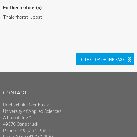
Further lecturer(s)
Thalenhorst, Jobst
TO THE TOP OF THE PAGE
CONTACT
Hochschule Osnabrück
University of Applied Sciences
Albrechtstr. 30
49076 Osnabrück
Phone: +49 (0)541 969-0
Fax: +49 (0)541 969-2066