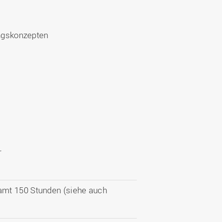
ngskonzepten
r
amt 150 Stunden (siehe auch