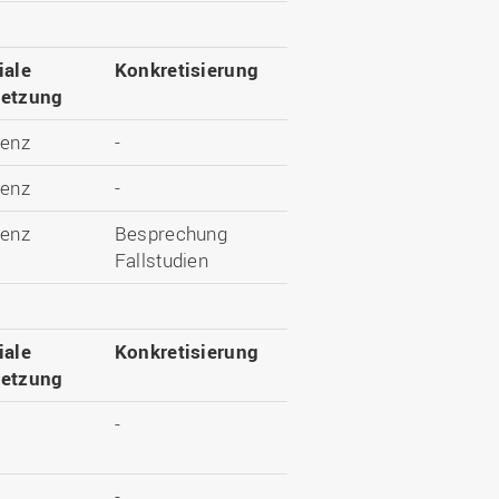
iale
Konkretisierung
etzung
enz
-
enz
-
enz
Besprechung
Fallstudien
iale
Konkretisierung
etzung
-
-