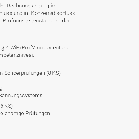
der Rechnungslegung im
chluss und im Konzernabschluss
n Prüfungsgegenstand bei der
 § 4 WiPrPrüfV und orientieren
mpetenzniveau
n Sonderprüfungen (8 KS)
g
erkennungssystems
(6 KS)
eichartige Prüfungen