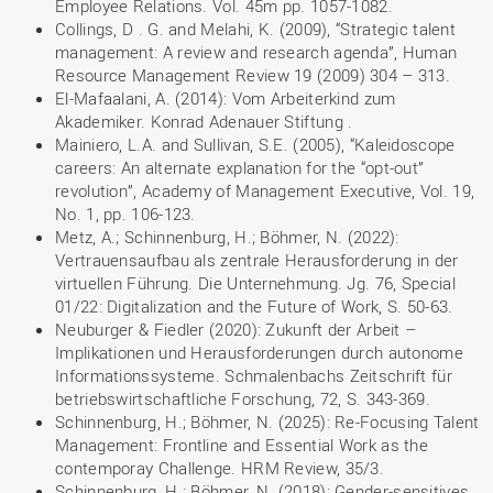
Employee Relations. Vol. 45m pp. 1057-1082.
Collings, D . G. and Melahi, K. (2009), “Strategic talent
management: A review and research agenda”, Human
Resource Management Review 19 (2009) 304 – 313.
El-Mafaalani, A. (2014): Vom Arbeiterkind zum
Akademiker. Konrad Adenauer Stiftung .
Mainiero, L.A. and Sullivan, S.E. (2005), “Kaleidoscope
careers: An alternate explanation for the “opt-out”
revolution”, Academy of Management Executive, Vol. 19,
No. 1, pp. 106-123.
Metz, A.; Schinnenburg, H.; Böhmer, N. (2022):
Vertrauensaufbau als zentrale Herausforderung in der
virtuellen Führung. Die Unternehmung. Jg. 76, Special
01/22: Digitalization and the Future of Work, S. 50-63.
Neuburger & Fiedler (2020): Zukunft der Arbeit –
Implikationen und Herausforderungen durch autonome
Informationssysteme. Schmalenbachs Zeitschrift für
betriebswirtschaftliche Forschung, 72, S. 343-369.
Schinnenburg, H.; Böhmer, N. (2025): Re-Focusing Talent
Management: Frontline and Essential Work as the
contemporay Challenge. HRM Review, 35/3.
Schinnenburg, H.; Böhmer, N. (2018): Gender-sensitives