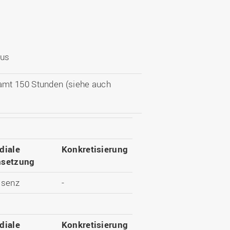
lus
amt 150 Stunden (siehe auch
diale
Konkretisierung
setzung
äsenz
-
diale
Konkretisierung