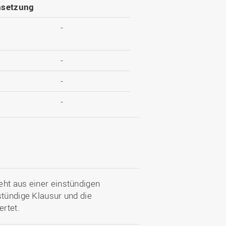
setzung
-
-
-
-
eht aus einer einstündigen
stündige Klausur und die
rtet.