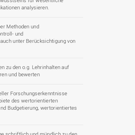
ewusstseins für wesentliche
ikationen analysieren.
ber Methoden und
troll- und
auch unter Berücksichtigung von
en zu den o.g. Lehrinhalten auf
eren und bewerten
ueller Forschungserkenntnisse
biete des wertorientierten
und Budgetierung, wertorientiertes
schriftlich und mündlich zu den