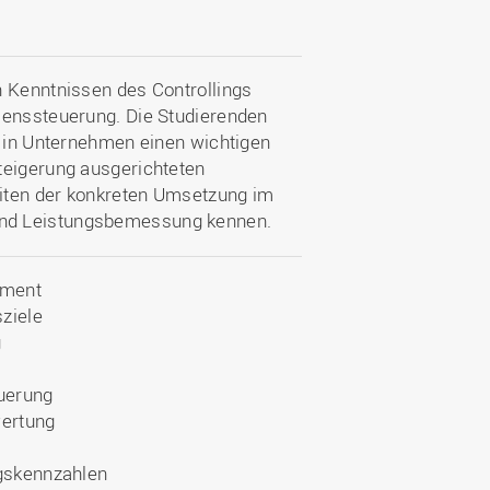
n Kenntnissen des Controllings
menssteuerung. Die Studierenden
n in Unternehmen einen wichtigen
teigerung ausgerichteten
iten der konkreten Umsetzung im
und Leistungsbemessung kennen.
ement
ziele
g
euerung
ertung
gskennzahlen