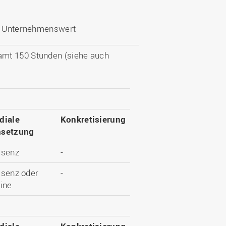
d Unternehmenswert
amt 150 Stunden (siehe auch
diale
Konkretisierung
setzung
äsenz
-
äsenz oder
-
ine