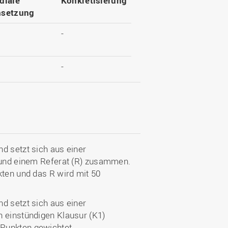
diale
Konkretisierung
setzung
-
-
d setzt sich aus einer
) und einem Referat (R) zusammen.
kten und das R wird mit 50
d setzt sich aus einer
n einstündigen Klausur (K1)
Punkten gewichtet.